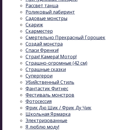
Рассвет танца
Роликовый лабиринт
Садовые монстры
Скариж
Скарместер
Смертельно Прекрасный Горошек
Создай монстра
Спаси Френки!
Страх! Камера! Мотор!
Страшно-огромные (42 см)
Страшные сказки
Супергерои
Убийственный Стиль
Фантастик Фитнес
Фестиваль монстров
Фотосессия
Фрик Дю Шик / Фрик Ду Чик
Школьная Ярмарка
Электризованные
Я люблю моду!