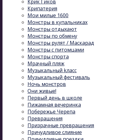
Крик Гиков
Крипатерия
Мои милые 1600
Монстры в купальниках
Монстры отдыхают
Монстры по обмену
Монстры рулят / Маскарад
Монстры с питомцами
Монстры спорта
Мрачный пляж
Музыкальный kласс
Музыкальный фестиваль
Ночь монстров
Они живые!
Первый день в школе
Пижамная вечеринка
Побережье Черепа
Превращения
Призрачные превращения
Причудливое слияние
Причудливые поездки