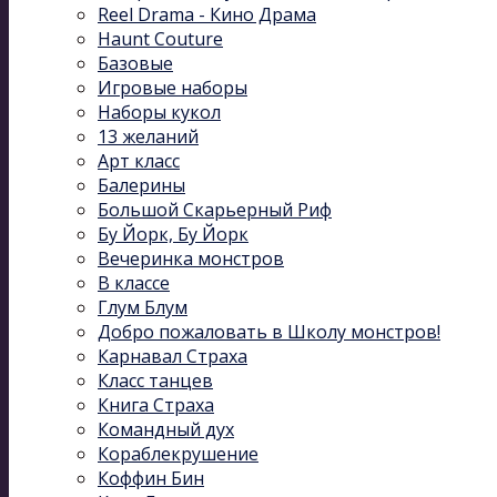
Reel Drama - Кино Драма
Haunt Couture
Базовые
Игровые наборы
Наборы кукол
13 желаний
Арт класс
Балерины
Большой Скарьерный Риф
Бу Йорк, Бу Йорк
Вечеринка монстров
В классе
Глум Блум
Добро пожаловать в Школу монстров!
Карнавал Cтраха
Класс танцев
Книга Страха
Командный дух
Кораблекрушение
Коффин Бин