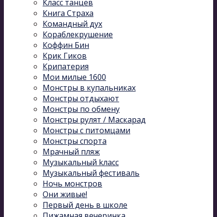
Класс танцев
Книга Страха
Командный дух
Кораблекрушение
Коффин Бин
Крик Гиков
Крипатерия
Мои милые 1600
Монстры в купальниках
Монстры отдыхают
Монстры по обмену
Монстры рулят / Маскарад
Монстры с питомцами
Монстры спорта
Мрачный пляж
Музыкальный kласс
Музыкальный фестиваль
Ночь монстров
Они живые!
Первый день в школе
Пижамная вечеринка