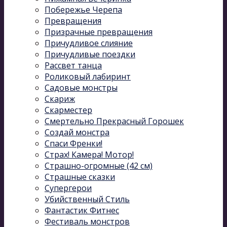
Побережье Черепа
Превращения
Призрачные превращения
Причудливое слияние
Причудливые поездки
Рассвет танца
Роликовый лабиринт
Садовые монстры
Скариж
Скарместер
Смертельно Прекрасный Горошек
Создай монстра
Спаси Френки!
Страх! Камера! Мотор!
Страшно-огромные (42 см)
Страшные сказки
Супергерои
Убийственный Стиль
Фантастик Фитнес
Фестиваль монстров