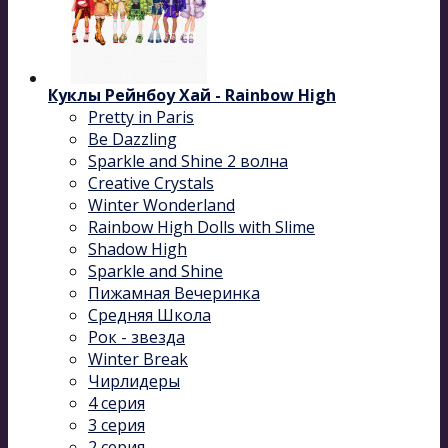
Куклы Рейнбоу Хай - Rainbow High
Pretty in Paris
Be Dazzling
Sparkle and Shine 2 волна
Сreative Сrystals
Winter Wonderland
Rainbow High Dolls with Slime
Shadow High
Sparkle and Shine
Пижамная Вечеринка
Средняя Школа
Рок - звезда
Winter Break
Чирлидеры
4 серия
3 серия
2 серия