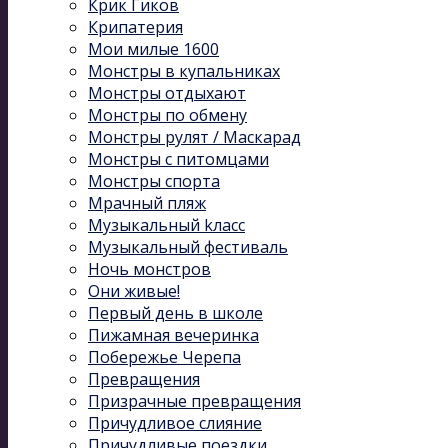
Крик Гиков
Крипатерия
Мои милые 1600
Монстры в купальниках
Монстры отдыхают
Монстры по обмену
Монстры рулят / Маскарад
Монстры с питомцами
Монстры спорта
Мрачный пляж
Музыкальный kласс
Музыкальный фестиваль
Ночь монстров
Они живые!
Первый день в школе
Пижамная вечеринка
Побережье Черепа
Превращения
Призрачные превращения
Причудливое слияние
Причудливые поездки