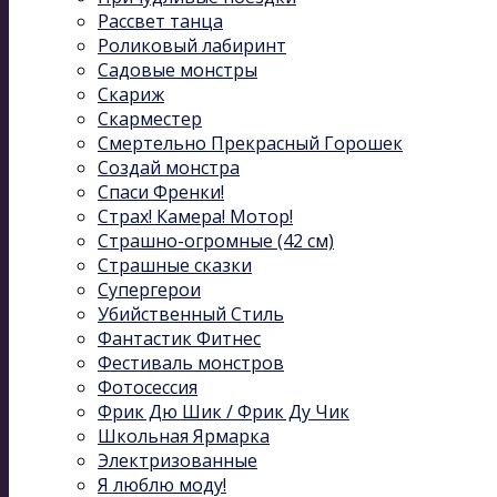
Рассвет танца
Роликовый лабиринт
Садовые монстры
Скариж
Скарместер
Смертельно Прекрасный Горошек
Создай монстра
Спаси Френки!
Страх! Камера! Мотор!
Страшно-огромные (42 см)
Страшные сказки
Супергерои
Убийственный Стиль
Фантастик Фитнес
Фестиваль монстров
Фотосессия
Фрик Дю Шик / Фрик Ду Чик
Школьная Ярмарка
Электризованные
Я люблю моду!