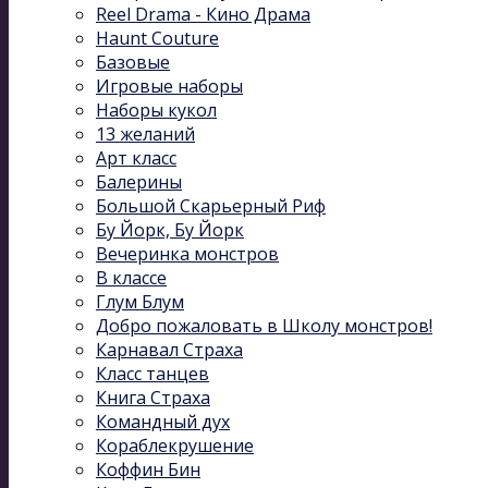
Reel Drama - Кино Драма
Haunt Couture
Базовые
Игровые наборы
Наборы кукол
13 желаний
Арт класс
Балерины
Большой Скарьерный Риф
Бу Йорк, Бу Йорк
Вечеринка монстров
В классе
Глум Блум
Добро пожаловать в Школу монстров!
Карнавал Cтраха
Класс танцев
Книга Страха
Командный дух
Кораблекрушение
Коффин Бин