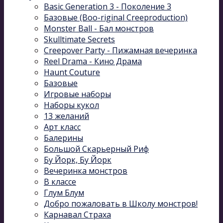
Basic Generation 3 - Поколение 3
Базовые (Boo-riginal Creeproduction)
Monster Ball - Бал монстров
Skulltimate Secrets
Creepover Party - Пижамная вечеринка
Reel Drama - Кино Драма
Haunt Couture
Базовые
Игровые наборы
Наборы кукол
13 желаний
Арт класс
Балерины
Большой Скарьерный Риф
Бу Йорк, Бу Йорк
Вечеринка монстров
В классе
Глум Блум
Добро пожаловать в Школу монстров!
Карнавал Cтраха