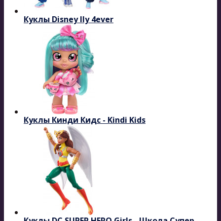
Куклы Disney Ily 4ever
Куклы Кинди Кидс - Kindi Kids
Куклы DC SUPER HERO Girls - Школа Супер