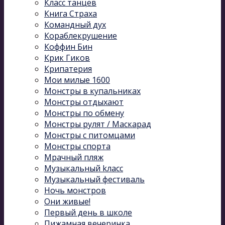
Класс танцев
Книга Страха
Командный дух
Кораблекрушение
Коффин Бин
Крик Гиков
Крипатерия
Мои милые 1600
Монстры в купальниках
Монстры отдыхают
Монстры по обмену
Монстры рулят / Маскарад
Монстры с питомцами
Монстры спорта
Мрачный пляж
Музыкальный kласс
Музыкальный фестиваль
Ночь монстров
Они живые!
Первый день в школе
Пижамная вечеринка