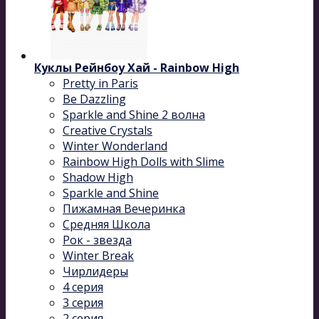
Куклы Рейнбоу Хай - Rainbow High
Pretty in Paris
Be Dazzling
Sparkle and Shine 2 волна
Сreative Сrystals
Winter Wonderland
Rainbow High Dolls with Slime
Shadow High
Sparkle and Shine
Пижамная Вечеринка
Средняя Школа
Рок - звезда
Winter Break
Чирлидеры
4 серия
3 серия
2 серия