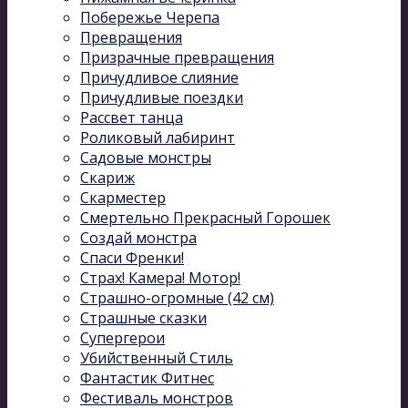
Побережье Черепа
Превращения
Призрачные превращения
Причудливое слияние
Причудливые поездки
Рассвет танца
Роликовый лабиринт
Садовые монстры
Скариж
Скарместер
Смертельно Прекрасный Горошек
Создай монстра
Спаси Френки!
Страх! Камера! Мотор!
Страшно-огромные (42 см)
Страшные сказки
Супергерои
Убийственный Стиль
Фантастик Фитнес
Фестиваль монстров