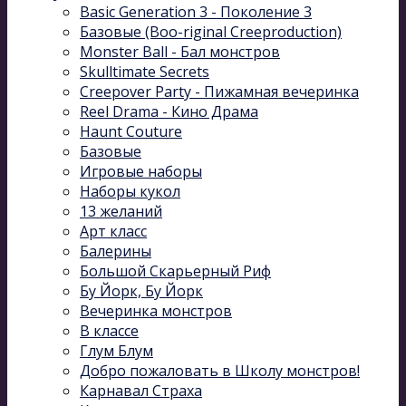
Basic Generation 3 - Поколение 3
Базовые (Boo-riginal Creeproduction)
Monster Ball - Бал монстров
Skulltimate Secrets
Creepover Party - Пижамная вечеринка
Reel Drama - Кино Драма
Haunt Couture
Базовые
Игровые наборы
Наборы кукол
13 желаний
Арт класс
Балерины
Большой Скарьерный Риф
Бу Йорк, Бу Йорк
Вечеринка монстров
В классе
Глум Блум
Добро пожаловать в Школу монстров!
Карнавал Cтраха