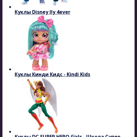
Куклы Disney Ily 4ever
Куклы Кинди Кидс - Kindi Kids
Куклы DC SUPER HERO Girls - Школа Супер