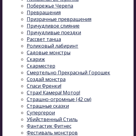
Побережье Черепа
Превращения
Призрачные превращения
Причудливое слияние
Причудливые поездки
Рассвет танца
Роликовый лабиринт
Садовые монстры
Скариж
Скарместер
Смертельно Прекрасный Горошек
Создай монстра
Спаси Френки!
Страх! Камера! Мотор!
Страшно-огромные (42 см)
Страшные сказки
Супергерои
Убийственный Стиль
Фантастик Фитнес
Фестиваль монстров