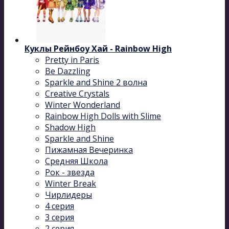
Куклы Рейнбоу Хай - Rainbow High
Pretty in Paris
Be Dazzling
Sparkle and Shine 2 волна
Сreative Сrystals
Winter Wonderland
Rainbow High Dolls with Slime
Shadow High
Sparkle and Shine
Пижамная Вечеринка
Средняя Школа
Рок - звезда
Winter Break
Чирлидеры
4 серия
3 серия
2 серия