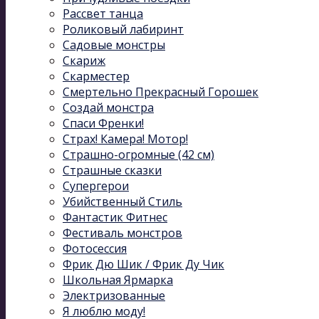
Рассвет танца
Роликовый лабиринт
Садовые монстры
Скариж
Скарместер
Смертельно Прекрасный Горошек
Создай монстра
Спаси Френки!
Страх! Камера! Мотор!
Страшно-огромные (42 см)
Страшные сказки
Супергерои
Убийственный Стиль
Фантастик Фитнес
Фестиваль монстров
Фотосессия
Фрик Дю Шик / Фрик Ду Чик
Школьная Ярмарка
Электризованные
Я люблю моду!