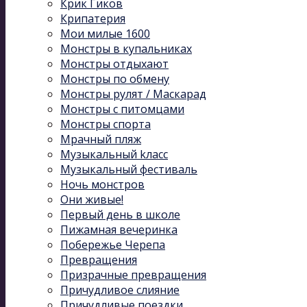
Крик Гиков
Крипатерия
Мои милые 1600
Монстры в купальниках
Монстры отдыхают
Монстры по обмену
Монстры рулят / Маскарад
Монстры с питомцами
Монстры спорта
Мрачный пляж
Музыкальный kласс
Музыкальный фестиваль
Ночь монстров
Они живые!
Первый день в школе
Пижамная вечеринка
Побережье Черепа
Превращения
Призрачные превращения
Причудливое слияние
Причудливые поездки