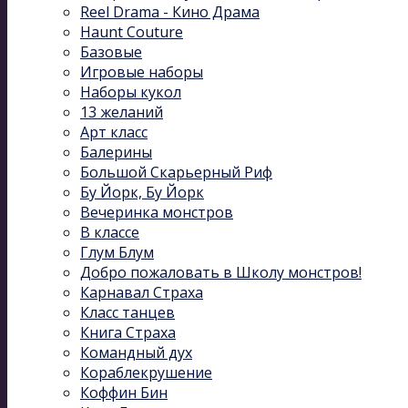
Reel Drama - Кино Драма
Haunt Couture
Базовые
Игровые наборы
Наборы кукол
13 желаний
Арт класс
Балерины
Большой Скарьерный Риф
Бу Йорк, Бу Йорк
Вечеринка монстров
В классе
Глум Блум
Добро пожаловать в Школу монстров!
Карнавал Cтраха
Класс танцев
Книга Страха
Командный дух
Кораблекрушение
Коффин Бин