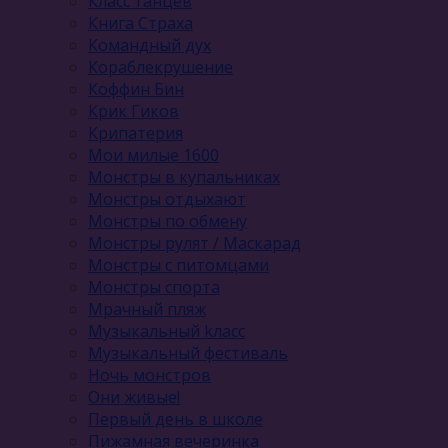
Класс танцев
Книга Страха
Командный дух
Кораблекрушение
Коффин Бин
Крик Гиков
Крипатерия
Мои милые 1600
Монстры в купальниках
Монстры отдыхают
Монстры по обмену
Монстры рулят / Маскарад
Монстры с питомцами
Монстры спорта
Мрачный пляж
Музыкальный kласс
Музыкальный фестиваль
Ночь монстров
Они живые!
Первый день в школе
Пижамная вечеринка