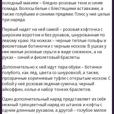
холодный макияж – бледно-розовые тени и синяя
помада. Волосы белые с блестящими вставками, а
также голубыми и синими прядями. Плюс у неё целых
три наряда.
Первый надет на ней самой – розовая кофточка с
широким воротом и без рукавов, шнурованная по
левому краю. На ножках – черные теплые гольфы и
фиолетовые ботиночки с черным носком. В ушках у
нее милые розовые серьги в виде снежинок, а на
руках – синий и фиолетовый браслеты.
Дополнительно к ней идут пара обуви – ботинки
голубого, как лёд, цвета со шнуровкой, а также,
прозрачные коричневые туфли с открытым носком. С
собой у неё розовая ледяная сумочка, черный
айкоффин, колье и набор тонких браслетов.
Один дополнительный наряд представляет из себя
нежный трёхцветный наряд из штанов и кофты с
одним длинным рукавом, а другой – голубое милое