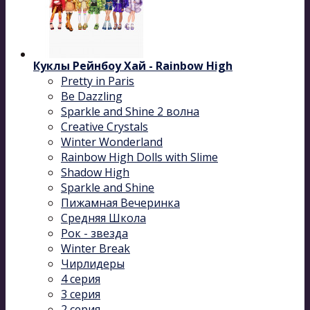
Куклы Рейнбоу Хай - Rainbow High
Pretty in Paris
Be Dazzling
Sparkle and Shine 2 волна
Сreative Сrystals
Winter Wonderland
Rainbow High Dolls with Slime
Shadow High
Sparkle and Shine
Пижамная Вечеринка
Средняя Школа
Рок - звезда
Winter Break
Чирлидеры
4 серия
3 серия
2 серия