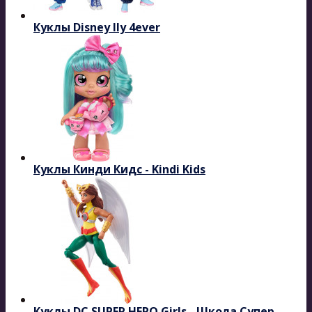
Куклы Disney Ily 4ever
Куклы Кинди Кидс - Kindi Kids
Куклы DC SUPER HERO Girls - Школа Супер