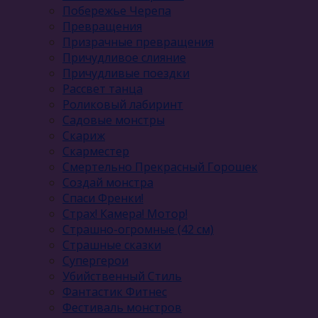
Побережье Черепа
Превращения
Призрачные превращения
Причудливое слияние
Причудливые поездки
Рассвет танца
Роликовый лабиринт
Садовые монстры
Скариж
Скарместер
Смертельно Прекрасный Горошек
Создай монстра
Спаси Френки!
Страх! Камера! Мотор!
Страшно-огромные (42 см)
Страшные сказки
Супергерои
Убийственный Стиль
Фантастик Фитнес
Фестиваль монстров