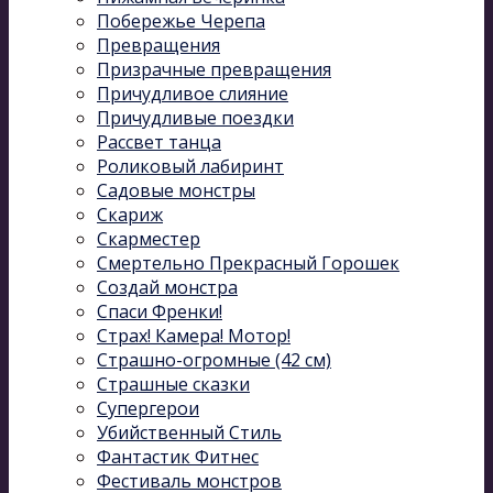
Побережье Черепа
Превращения
Призрачные превращения
Причудливое слияние
Причудливые поездки
Рассвет танца
Роликовый лабиринт
Садовые монстры
Скариж
Скарместер
Смертельно Прекрасный Горошек
Создай монстра
Спаси Френки!
Страх! Камера! Мотор!
Страшно-огромные (42 см)
Страшные сказки
Супергерои
Убийственный Стиль
Фантастик Фитнес
Фестиваль монстров