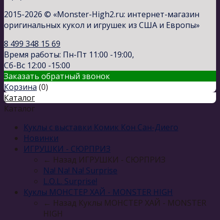
2015-2026 © «Monster-High2.ru: интернет-магазин
оригинальных кукол и игрушек из США и Европы»
8 499 348 15 69
Время работы: Пн-Пт 11:00 -19:00,
Сб-Вс 12:00 -15:00
Заказать обратный звонок
Корзина
(
0
)
Каталог
Каталог
Куклы с выставки Комик Кон Сан-Диего
Новинки
ИГРУШКИ - СЮРПРИЗ
← Назад
ИГРУШКИ - СЮРПРИЗ
Na! Na! Na! Surprise
L.O.L. Surprise!
Куклы МОНСТЕР ХАЙ - MONSTER HIGH
← Назад
Куклы МОНСТЕР ХАЙ - MONSTER
HIGH