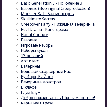
Basic Generation 3 - Поколение 3
Базовые (Boo-riginal Creeproduction)
Monster Ball - Бал монстров
Skulltimate Secrets
Creepover Party - Пижамная вечеринка
Reel Drama - Кино Драма
Haunt Couture
Базовые
Игровые наборы
Наборы кукол
13 желаний
Арт класс
Балерины
Большой Скарьерный Риф
Бу Йорк, Бу Йорк
Вечеринка монстров
В классе
Глум Блум
Добро пожаловать в Школу монстров!
Карнавал Cтраха