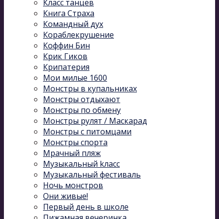
Класс танцев
Книга Страха
Командный дух
Кораблекрушение
Коффин Бин
Крик Гиков
Крипатерия
Мои милые 1600
Монстры в купальниках
Монстры отдыхают
Монстры по обмену
Монстры рулят / Маскарад
Монстры с питомцами
Монстры спорта
Мрачный пляж
Музыкальный kласс
Музыкальный фестиваль
Ночь монстров
Они живые!
Первый день в школе
Пижамная вечеринка