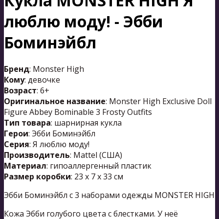
Кукла MONSTER HIGH Я
люблю моду! - Эбби
Боминэйбл
Бренд
: Monster High
Кому
: девочке
Возраст
: 6+
Оригинальное название
: Monster High Exclusive Doll
Figure Abbey Bominable 3 Frosty Outfits
Тип товара
: шарнирная кукла
Герои
: Эбби Боминэйбл
Серия
: Я люблю моду!
Производитель
: Mattel (США)
Материал
: гипоаллергенный пластик
Размер коробки
: 23 х 7 х 33 см
Эбби Боминэйбл с 3 наборами одежды MONSTER HIGH
Кожа Эбби голубого цвета с блестками. У неё