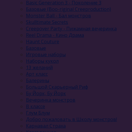
Basic Generation 3 - Поколение 3
Базовые (Boo-riginal Creeproduction)
Monster Ball - Бал монстров
Skulltimate Secrets
Creepover Party - Пижамная вечеринка
Reel Drama - Кино Драма
Haunt Couture
Базовые
Игровые наборы
Наборы кукол
13 желаний
Арт класс
Балерины
Большой Скарьерный Риф
Бу Йорк, Бу Йорк
Вечеринка монстров
В классе
Глум Блум
Добро пожаловать в Школу монстров!
Карнавал Cтраха