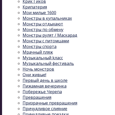
Крик Гиков
Крипатерия
Мои милые 1600
Монстры в купальниках
Монстры отдыхают
Монстры по обмену
Монстры рулят / Маскарад
Монстры с питомцами
Монстры спорта
Мрачный пляж
Музыкальный kласс
Музыкальный фестиваль
Ночь монстров
Они живые!
Первый день в школе
Пижамная вечеринка
Побережье Черепа
Превращения
Призрачные превращения
Причудливое слияние
Причудливые поездки