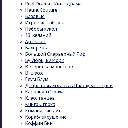
Reel Drama - Кино Драма
Haunt Couture
Базовые
Игровые наборы
Наборы кукол
13 желаний
Арт класс
Балерины
Большой Скарьерный Риф
Бу Йорк, Бу Йорк
Вечеринка монстров
В классе
Глум Блум
Добро пожаловать в Школу монстров!
Карнавал Cтраха
Класс танцев
Книга Страха
Командный дух
Кораблекрушение
Коффин Бин