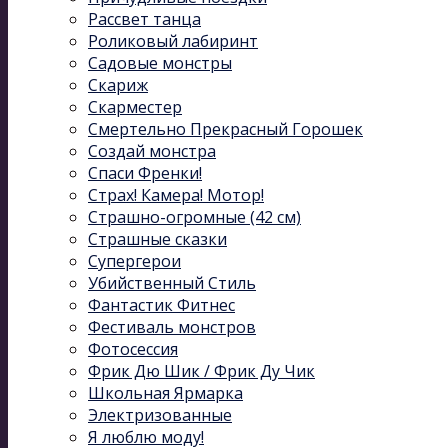
Рассвет танца
Роликовый лабиринт
Садовые монстры
Скариж
Скарместер
Смертельно Прекрасный Горошек
Создай монстра
Спаси Френки!
Страх! Камера! Мотор!
Страшно-огромные (42 см)
Страшные сказки
Супергерои
Убийственный Стиль
Фантастик Фитнес
Фестиваль монстров
Фотосессия
Фрик Дю Шик / Фрик Ду Чик
Школьная Ярмарка
Электризованные
Я люблю моду!