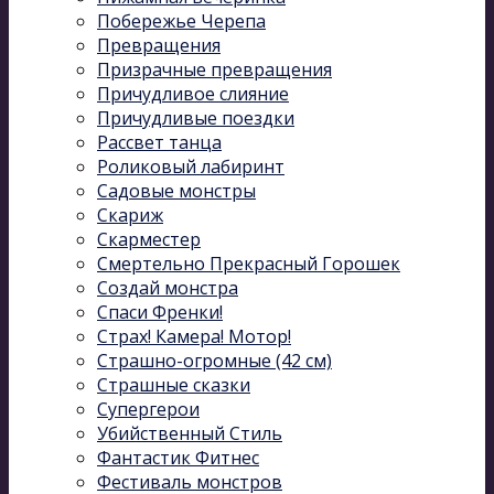
Побережье Черепа
Превращения
Призрачные превращения
Причудливое слияние
Причудливые поездки
Рассвет танца
Роликовый лабиринт
Садовые монстры
Скариж
Скарместер
Смертельно Прекрасный Горошек
Создай монстра
Спаси Френки!
Страх! Камера! Мотор!
Страшно-огромные (42 см)
Страшные сказки
Супергерои
Убийственный Стиль
Фантастик Фитнес
Фестиваль монстров