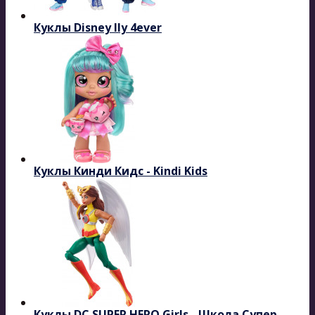
Куклы Disney Ily 4ever
Куклы Кинди Кидс - Kindi Kids
Куклы DC SUPER HERO Girls - Школа Супер