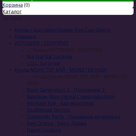
Корзина
(
0
)
Каталог
Каталог
Куклы с выставки Комик Кон Сан-Диего
Новинки
ИГРУШКИ - СЮРПРИЗ
← Назад
ИГРУШКИ - СЮРПРИЗ
Na! Na! Na! Surprise
L.O.L. Surprise!
Куклы МОНСТЕР ХАЙ - MONSTER HIGH
← Назад
Куклы МОНСТЕР ХАЙ - MONSTER
HIGH
Basic Generation 3 - Поколение 3
Базовые (Boo-riginal Creeproduction)
Monster Ball - Бал монстров
Skulltimate Secrets
Creepover Party - Пижамная вечеринка
Reel Drama - Кино Драма
Haunt Couture