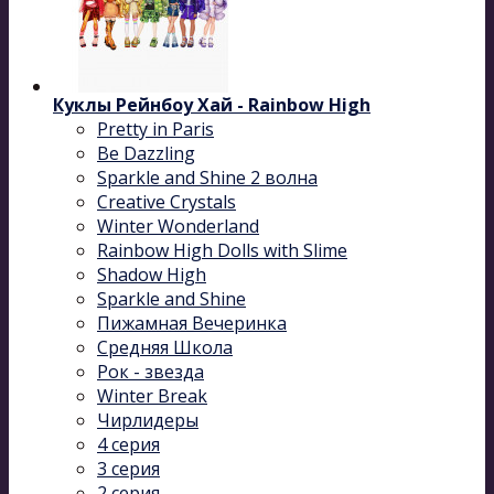
Куклы Рейнбоу Хай - Rainbow High
Pretty in Paris
Be Dazzling
Sparkle and Shine 2 волна
Сreative Сrystals
Winter Wonderland
Rainbow High Dolls with Slime
Shadow High
Sparkle and Shine
Пижамная Вечеринка
Средняя Школа
Рок - звезда
Winter Break
Чирлидеры
4 серия
3 серия
2 серия