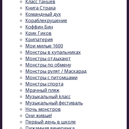
Класс танцев
Книга Страха
Командный дух
Кораблекрушение
Коффин Бин
Крик Гиков
Крипатерия
Мои милые 1600
Монстры в купальниках
Монстры отдыхают
Монстры по обмену
Монстры рулят / Маскарад
Монстры с питомцами
Монстры спорта
Мрачный пляж
Музыкальный kласс
Музыкальный фестиваль
Ночь монстров
Они живые!
Первый день в школе
Пижамная вечеринка