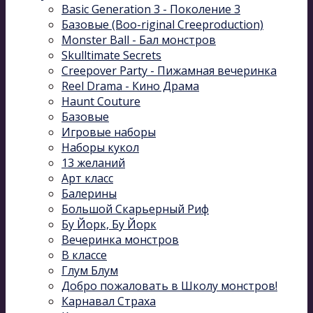
Basic Generation 3 - Поколение 3
Базовые (Boo-riginal Creeproduction)
Monster Ball - Бал монстров
Skulltimate Secrets
Creepover Party - Пижамная вечеринка
Reel Drama - Кино Драма
Haunt Couture
Базовые
Игровые наборы
Наборы кукол
13 желаний
Арт класс
Балерины
Большой Скарьерный Риф
Бу Йорк, Бу Йорк
Вечеринка монстров
В классе
Глум Блум
Добро пожаловать в Школу монстров!
Карнавал Cтраха