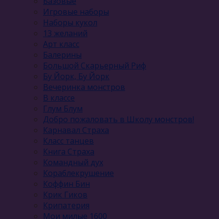
Базовые
Игровые наборы
Наборы кукол
13 желаний
Арт класс
Балерины
Большой Скарьерный Риф
Бу Йорк, Бу Йорк
Вечеринка монстров
В классе
Глум Блум
Добро пожаловать в Школу монстров!
Карнавал Cтраха
Класс танцев
Книга Страха
Командный дух
Кораблекрушение
Коффин Бин
Крик Гиков
Крипатерия
Мои милые 1600