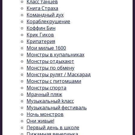
Класс танцев
Книга Страха
Командный дух
Кораблекрушение
Коффин Бин
Крик Гиков
Крипатерия
Мои милые 1600
Монстры в купальниках
Монстры отдыхают
Монстры по обмену
Монстры рулят / Маскарад
Монстры с питомцами
Монстры спорта
Мрачный пляж
Музыкальный kласс
Музыкальный фестиваль
Ночь монстров
Они живые!
Первый день в школе
Пижамная вечеринка