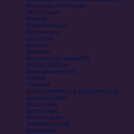
Reel Drama - Кино Драма
Haunt Couture
Базовые
Игровые наборы
Наборы кукол
13 желаний
Арт класс
Балерины
Большой Скарьерный Риф
Бу Йорк, Бу Йорк
Вечеринка монстров
В классе
Глум Блум
Добро пожаловать в Школу монстров!
Карнавал Cтраха
Класс танцев
Книга Страха
Командный дух
Кораблекрушение
Коффин Бин