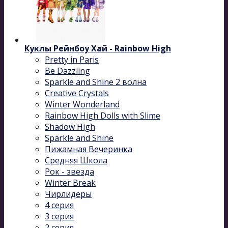
Куклы Рейнбоу Хай - Rainbow High
Pretty in Paris
Be Dazzling
Sparkle and Shine 2 волна
Сreative Сrystals
Winter Wonderland
Rainbow High Dolls with Slime
Shadow High
Sparkle and Shine
Пижамная Вечеринка
Средняя Школа
Рок - звезда
Winter Break
Чирлидеры
4 серия
3 серия
2 серия