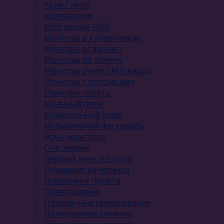
Крик Гиков
Крипатерия
Мои милые 1600
Монстры в купальниках
Монстры отдыхают
Монстры по обмену
Монстры рулят / Маскарад
Монстры с питомцами
Монстры спорта
Мрачный пляж
Музыкальный kласс
Музыкальный фестиваль
Ночь монстров
Они живые!
Первый день в школе
Пижамная вечеринка
Побережье Черепа
Превращения
Призрачные превращения
Причудливое слияние