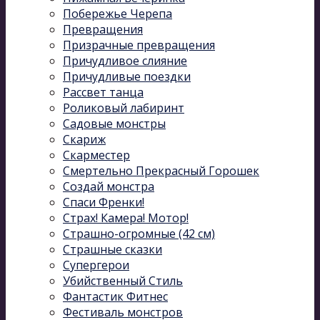
Побережье Черепа
Превращения
Призрачные превращения
Причудливое слияние
Причудливые поездки
Рассвет танца
Роликовый лабиринт
Садовые монстры
Скариж
Скарместер
Смертельно Прекрасный Горошек
Создай монстра
Спаси Френки!
Страх! Камера! Мотор!
Страшно-огромные (42 см)
Страшные сказки
Супергерои
Убийственный Стиль
Фантастик Фитнес
Фестиваль монстров