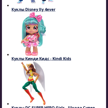
Куклы Disney Ily 4ever
Куклы Кинди Кидс - Kindi Kids
Куклы DC SUPER HERO Girls - Школа Супер