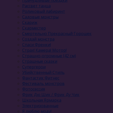
Причудливые поездки
Рассвет танца
Роликовый лабиринт
Садовые монстры
Скариж
Скарместер
Смертельно Прекрасный Горошек
Создай монстра
Спаси Френки!
Страх! Камера! Мотор!
Страшно-огромные (42 см)
Страшные сказки
Супергерои
Убийственный Стиль
Фантастик Фитнес
Фестиваль монстров
Фотосессия
Фрик Дю Шик / Фрик Ду Чик
Школьная Ярмарка
Электризованные
Я люблю моду!