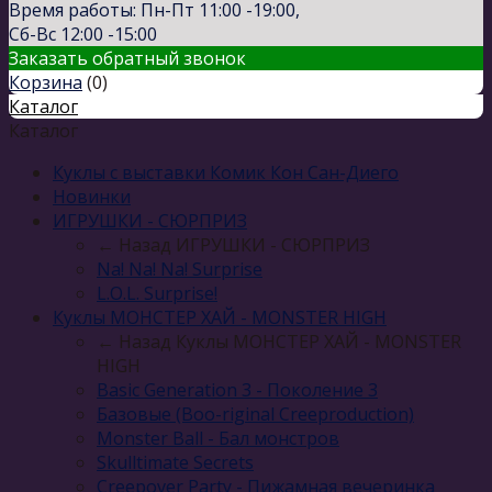
Время работы: Пн-Пт 11:00 -19:00,
Сб-Вс 12:00 -15:00
Заказать обратный звонок
Корзина
(
0
)
Каталог
Каталог
Куклы с выставки Комик Кон Сан-Диего
Новинки
ИГРУШКИ - СЮРПРИЗ
← Назад
ИГРУШКИ - СЮРПРИЗ
Na! Na! Na! Surprise
L.O.L. Surprise!
Куклы МОНСТЕР ХАЙ - MONSTER HIGH
← Назад
Куклы МОНСТЕР ХАЙ - MONSTER
HIGH
Basic Generation 3 - Поколение 3
Базовые (Boo-riginal Creeproduction)
Monster Ball - Бал монстров
Skulltimate Secrets
Creepover Party - Пижамная вечеринка