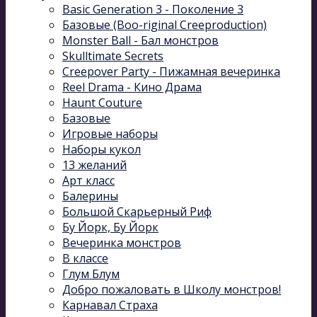
Basic Generation 3 - Поколение 3
Базовые (Boo-riginal Creeproduction)
Monster Ball - Бал монстров
Skulltimate Secrets
Creepover Party - Пижамная вечеринка
Reel Drama - Кино Драма
Haunt Couture
Базовые
Игровые наборы
Наборы кукол
13 желаний
Арт класс
Балерины
Большой Скарьерный Риф
Бу Йорк, Бу Йорк
Вечеринка монстров
В классе
Глум Блум
Добро пожаловать в Школу монстров!
Карнавал Cтраха