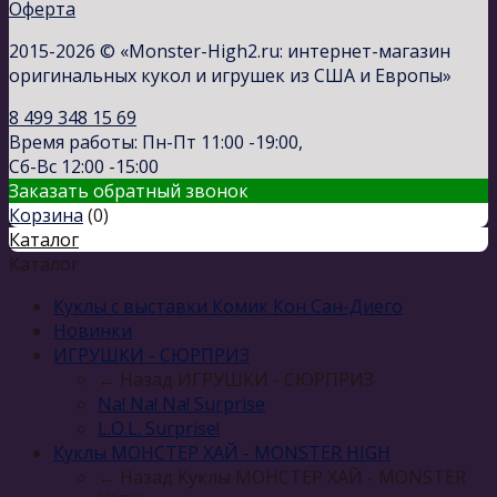
Оферта
2015-2026 © «Monster-High2.ru: интернет-магазин
оригинальных кукол и игрушек из США и Европы»
8 499 348 15 69
Время работы: Пн-Пт 11:00 -19:00,
Сб-Вс 12:00 -15:00
Заказать обратный звонок
Корзина
(
0
)
Каталог
Каталог
Куклы с выставки Комик Кон Сан-Диего
Новинки
ИГРУШКИ - СЮРПРИЗ
← Назад
ИГРУШКИ - СЮРПРИЗ
Na! Na! Na! Surprise
L.O.L. Surprise!
Куклы МОНСТЕР ХАЙ - MONSTER HIGH
← Назад
Куклы МОНСТЕР ХАЙ - MONSTER