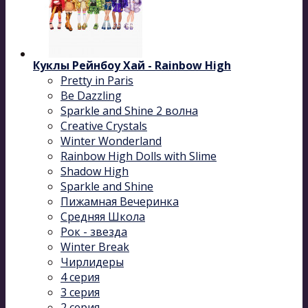
Куклы Рейнбоу Хай - Rainbow High
Pretty in Paris
Be Dazzling
Sparkle and Shine 2 волна
Сreative Сrystals
Winter Wonderland
Rainbow High Dolls with Slime
Shadow High
Sparkle and Shine
Пижамная Вечеринка
Средняя Школа
Рок - звезда
Winter Break
Чирлидеры
4 серия
3 серия
2 серия