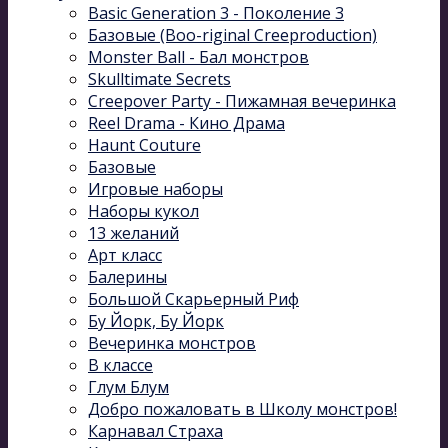
Basic Generation 3 - Поколение 3
Базовые (Boo-riginal Creeproduction)
Monster Ball - Бал монстров
Skulltimate Secrets
Creepover Party - Пижамная вечеринка
Reel Drama - Кино Драма
Haunt Couture
Базовые
Игровые наборы
Наборы кукол
13 желаний
Арт класс
Балерины
Большой Скарьерный Риф
Бу Йорк, Бу Йорк
Вечеринка монстров
В классе
Глум Блум
Добро пожаловать в Школу монстров!
Карнавал Cтраха