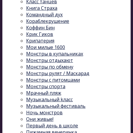
Класс танцев
Книга Страха
Командный дух
Кораблекрушение
Коффин Бин
Крик Гиков
Крипатерия
Мои милые 1600
Монстры в купальниках
Монстры отдыхают
Монстры по обмену
Монстры рулят / Маскарад
Монстры с питомцами
Монстры спорта
Мрачный пляж
Музыкальный kласс
Музыкальный фестиваль
Ночь монстров
Они живые!
Первый день в школе
Пижамная вечеринка