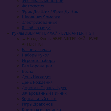
Фестиваль монстров
Фотосессия
Фрик Дю Шик / Фрик Ду Чик
Школьная Ярмарка
Электризованные
Я люблю моду!
Куклы ЭВЕР АФТЕР ХАЙ - EVER AFTER HIGH
← Назад
Куклы ЭВЕР АФТЕР ХАЙ - EVER
AFTER HIGH
Базовые куклы
Наборы кукол
Игровые наборы
Бал Коронации
Весна
День Наследия
День Рождения
Дорога в Страну Чудес
Зачарованный Пикник
Зеркальный пляж
Игры Драконов
Книжная вечеринка