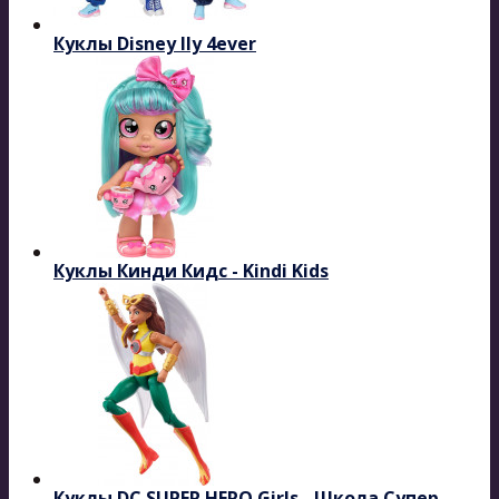
Куклы Disney Ily 4ever
Куклы Кинди Кидс - Kindi Kids
Куклы DC SUPER HERO Girls - Школа Супер