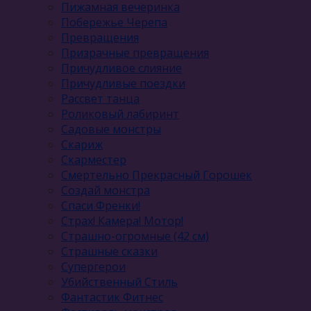
Пижамная вечеринка
Побережье Черепа
Превращения
Призрачные превращения
Причудливое слияние
Причудливые поездки
Рассвет танца
Роликовый лабиринт
Садовые монстры
Скариж
Скарместер
Смертельно Прекрасный Горошек
Создай монстра
Спаси Френки!
Страх! Камера! Мотор!
Страшно-огромные (42 см)
Страшные сказки
Супергерои
Убийственный Стиль
Фантастик Фитнес