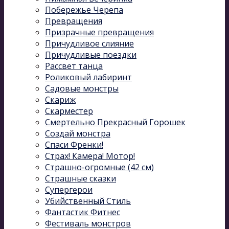
Побережье Черепа
Превращения
Призрачные превращения
Причудливое слияние
Причудливые поездки
Рассвет танца
Роликовый лабиринт
Садовые монстры
Скариж
Скарместер
Смертельно Прекрасный Горошек
Создай монстра
Спаси Френки!
Страх! Камера! Мотор!
Страшно-огромные (42 см)
Страшные сказки
Супергерои
Убийственный Стиль
Фантастик Фитнес
Фестиваль монстров