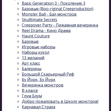
Basic Generation 3 - Поколение 3
Базовые (Boo-riginal Creeproduction)
Monster Ball - Бал монстров
Skulltimate Secrets
Creepover Party - Пижамная вечеринка
Reel Drama - Кино Драма
Haunt Couture
Базовые
Игровые наборы
Наборы кукол
13 желаний
Арт класс
Балерины
Большой Скарьерный Риф
Бу Йорк, Бу Йорк
Вечеринка монстров
В классе
Глум Блум
Добро пожаловать в Школу монстров!
Карнавал Cтраха