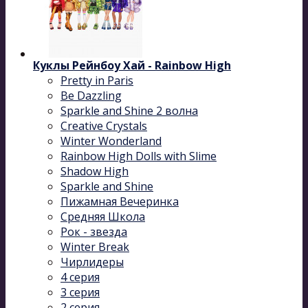
Куклы Рейнбоу Хай - Rainbow High
Pretty in Paris
Be Dazzling
Sparkle and Shine 2 волна
Сreative Сrystals
Winter Wonderland
Rainbow High Dolls with Slime
Shadow High
Sparkle and Shine
Пижамная Вечеринка
Средняя Школа
Рок - звезда
Winter Break
Чирлидеры
4 серия
3 серия
2 серия