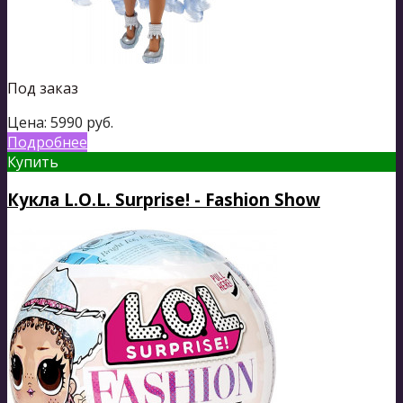
Под заказ
Цена:
5990
руб.
Подробнее
Купить
Кукла L.O.L. Surprise! - Fashion Show