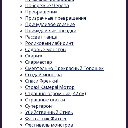
Побережье Черепа
Превращения
Призрачные превращения
Причудливое слияние
Причудливые поездки
Рассвет танца
Роликовый лабиринт
Садовые монстры
Скариж
Скарместер
Смертельно Прекрасный Горошек
Создай монстра
Спаси Френки!
Страх! Камера! Мотор!
Страшно-огромные (42 см)
Страшные сказки
Супергерои
Убийственный Стиль
Фантастик Фитнес
Фестиваль монстров