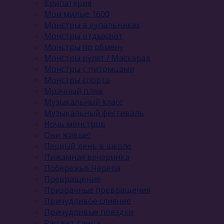
Крипатерия
Мои милые 1600
Монстры в купальниках
Монстры отдыхают
Монстры по обмену
Монстры рулят / Маскарад
Монстры с питомцами
Монстры спорта
Мрачный пляж
Музыкальный kласс
Музыкальный фестиваль
Ночь монстров
Они живые!
Первый день в школе
Пижамная вечеринка
Побережье Черепа
Превращения
Призрачные превращения
Причудливое слияние
Причудливые поездки
Рассвет танца