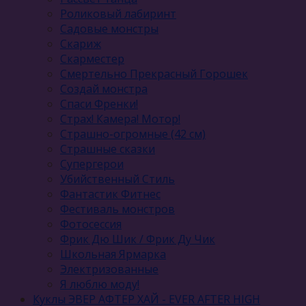
Роликовый лабиринт
Садовые монстры
Скариж
Скарместер
Смертельно Прекрасный Горошек
Создай монстра
Спаси Френки!
Страх! Камера! Мотор!
Страшно-огромные (42 см)
Страшные сказки
Супергерои
Убийственный Стиль
Фантастик Фитнес
Фестиваль монстров
Фотосессия
Фрик Дю Шик / Фрик Ду Чик
Школьная Ярмарка
Электризованные
Я люблю моду!
Куклы ЭВЕР АФТЕР ХАЙ - EVER AFTER HIGH