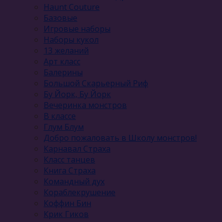
Haunt Couture
Базовые
Игровые наборы
Наборы кукол
13 желаний
Арт класс
Балерины
Большой Скарьерный Риф
Бу Йорк, Бу Йорк
Вечеринка монстров
В классе
Глум Блум
Добро пожаловать в Школу монстров!
Карнавал Cтраха
Класс танцев
Книга Страха
Командный дух
Кораблекрушение
Коффин Бин
Крик Гиков