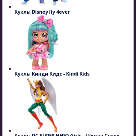
Куклы Disney Ily 4ever
Куклы Кинди Кидс - Kindi Kids
Куклы DC SUPER HERO Girls - Школа Супер