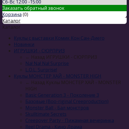
Сб-Вс 12:00 -15:00
Заказать обратный звонок
Корзина
(
0
)
Каталог
Каталог
Куклы с выставки Комик Кон Сан-Диего
Новинки
ИГРУШКИ - СЮРПРИЗ
← Назад
ИГРУШКИ - СЮРПРИЗ
Na! Na! Na! Surprise
L.O.L. Surprise!
Куклы МОНСТЕР ХАЙ - MONSTER HIGH
← Назад
Куклы МОНСТЕР ХАЙ - MONSTER
HIGH
Basic Generation 3 - Поколение 3
Базовые (Boo-riginal Creeproduction)
Monster Ball - Бал монстров
Skulltimate Secrets
Creepover Party - Пижамная вечеринка
Reel Drama - Кино Драма