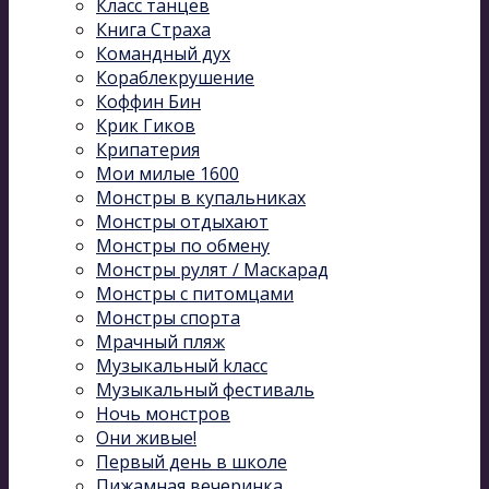
Класс танцев
Книга Страха
Командный дух
Кораблекрушение
Коффин Бин
Крик Гиков
Крипатерия
Мои милые 1600
Монстры в купальниках
Монстры отдыхают
Монстры по обмену
Монстры рулят / Маскарад
Монстры с питомцами
Монстры спорта
Мрачный пляж
Музыкальный kласс
Музыкальный фестиваль
Ночь монстров
Они живые!
Первый день в школе
Пижамная вечеринка